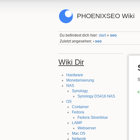
PHOENIXSEO Wiki
Du befindest dich hier:
start
»
seo
Zuletzt angesehen:
seo
•
Wiki Dir
Hardware
S
Monetarisierung
NAS
Synology
c
Synology DS416 NAS
OS
Container
Fedora
Fedora Silverblue
LAMP
Webserver
Mac OS
Network